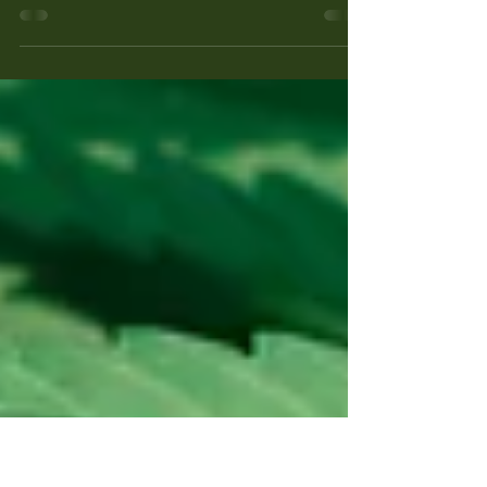
Wie sicher sind PGRs?
Pflanzen-Wachstumsregulatoren (PGRs) sind
natürliche oder synthetische Verbindungen, die das
Pflanzenwachstum beeinflussen.