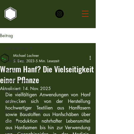
Beitrag
Alle Beiträge
Michael Lachner
Alle Beiträge
5. Dez. 2023
5 Min. Lesezeit
Warum Hanf? Die Vielseitigkeit
News
einer Pflanze
Legalisierung
Aktualisiert:
14. Nov. 2025
Nutzhanf
Die vielfältigen Anwendungen von Hanf 
Medizin
erstrecken sich von der Herstellung 
hochwertiger Textilien aus Hanffasern 
Anwendungsbereiche
sowie Baustoffen aus Hanfschäben über 
die Produktion nahrhafter Lebensmittel 
Theorie
aus Hanfsamen bis hin zur Verwendung 
Aufklärung