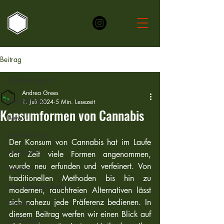
Beitrag
Alle Beiträge
Andrea Grees
Alle Beiträge
1. Juli 2024
5 Min. Lesezeit
Konsumformen von Cannabis
News
Legalisierung
Der Konsum von Cannabis hat im Laufe 
Nutzhanf
der Zeit viele Formen angenommen, 
wurde neu erfunden und verfeinert. Von 
Medizin
traditionellen Methoden bis hin zu 
Anwendungsbereiche
modernen, rauchfreien Alternativen lässt 
sich nahezu jede Präferenz bedienen. In 
Theorie
diesem Beitrag werfen wir einen Blick auf 
Aufklärung