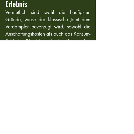
Erlebnis
Vermutlich sind wohl die häufigsten 
Gründe, wieso der klassische Joint dem 
Verdampfer bevorzugt wird, sowohl die 
Anschaffungskosten als auch das Konsum-
Erlebnis. Die Mehrheit der Verbraucher 
empfinden das Raucherlebnis mit einem 
tragbaren Verdampfer als ungenügend 
oder unbefriedigend. Der Grund dafür 
kann unter anderem psychologisch 
begründet werden, eine Erläuterung 
hierzu ist z.B. der Placebo-Effekt, der eine 
intensive Rauchentwicklung mit einem 
starken High-Erlebnis verbindet. 
Die Firma 
Storz & Bickel
 hat sich genau 
dieser Thematik zugewandt und 
Verdampfer entwickelt, die mit einem 